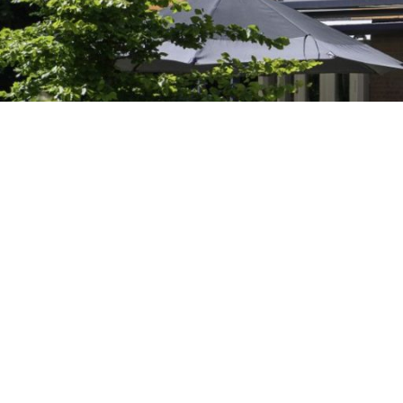
Onze keurmerken e
Kwaliteit staat bij ons centraal. Wij st
ons werk naar het leveren van topkwal
bouwproces zelf als in onze manier v
we zorgvuldig de planning bewaken,