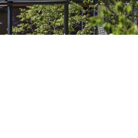
n certificaten
reven in alle facetten van
Naast kwaliteit vinden wij h
iteit — zowel in het
werkzaamheden veilig word
an werken. Dat betekent dat
gezondheid en milieu. We vo
 helder communiceren met
verantwoorde manier, zonder