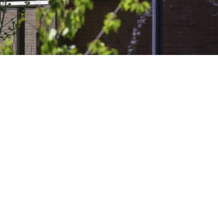
et van groot belang dat al onze
en uitgevoerd, met aandacht voor
eren onze activiteiten uit op een
 concessies te doen aan veiligheid of