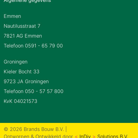
Algemene gegevens
Emmen
Nautilusstraat 7
7821 AG Emmen
Telefoon 0591 - 65 79 00
Groningen
Kieler Bocht 33
9723 JA Groningen
Telefoon 050 - 57 57 800
KvK 04021573
© 2026 Brands Bouw B.V.
|
Ontworpen & Ontwikkeld door
<
InDiv
>
Solutions B.V.