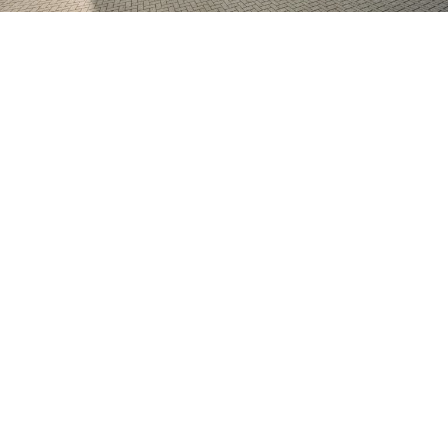
Projecten
Brands Bouw is een veelzijdige bouwpartner met
vakmanschap in nieuwbouw, renovatie en
verduurzaming, transformatie en restauratie. We
ontwikkelen eigen woningbouwprojecten en versterken
gebouwen bouwkundig waar nodig. Ook na oplevering
blijven we betrokken via onze service- en
onderhoudsdienst. In het projectenoverzicht vind je een