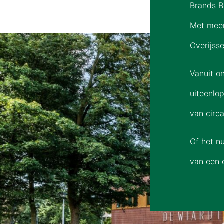
Brands Bo
Met meer
Overijsse
Vanuit o
uiteenlo
van circ
Of het n
van een 