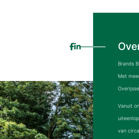
Ove
Brands Bo
Met meer
Overijsse
Vanuit o
uiteenlo
van circ